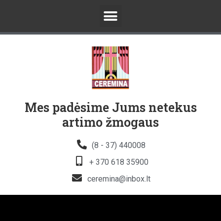
Mes padėsime Jums netekus
artimo žmogaus
(8 - 37) 440008
+ 370 618 35900
ceremina@inbox.lt