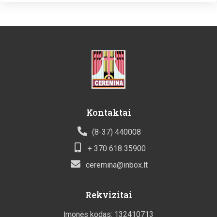
Kontaktai
(8-37) 440008
+ 370 618 35900
ceremina@inbox.lt
Rekvizitai
Įmonės kodas: 132410713