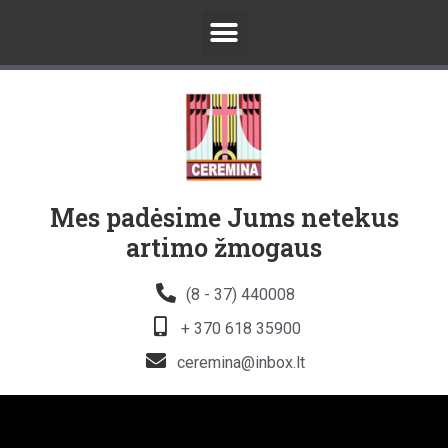
Mes padėsime Jums netekus
artimo žmogaus
(8 - 37) 440008
+ 370 618 35900
ceremina@inbox.lt