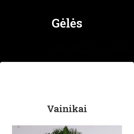
Gėlės
Vainikai