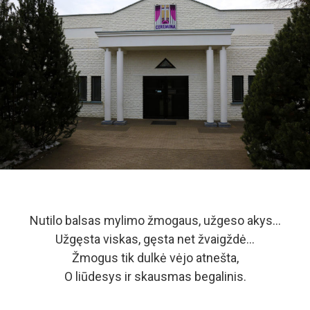
Nutilo balsas mylimo žmogaus, užgeso akys…
Užgęsta viskas, gęsta net žvaigždė…
Žmogus tik dulkė vėjo atnešta,
O liūdesys ir skausmas begalinis.