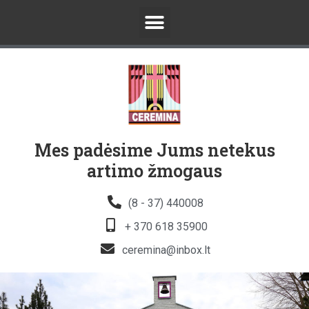
Mes padėsime Jums netekus
artimo žmogaus
(8 - 37) 440008
+ 370 618 35900
ceremina@inbox.lt