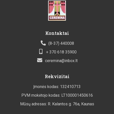
Kontaktai
(8-37) 440008
+ 370 618 35900
ceremina@inbox.lt
Rekvizitai
Įmonės kodas: 132410713
PVM mokėtojo kodas: LT100001450616
Mūsų adresas: R. Kalantos g. 76a, Kaunas