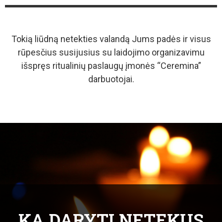
Tokią liūdną netekties valandą Jums padės ir visus
rūpesčius susijusius su laidojimo organizavimu
išspręs ritualinių paslaugų įmonės “Ceremina”
darbuotojai.
KĄ DARYTI NETEKUS